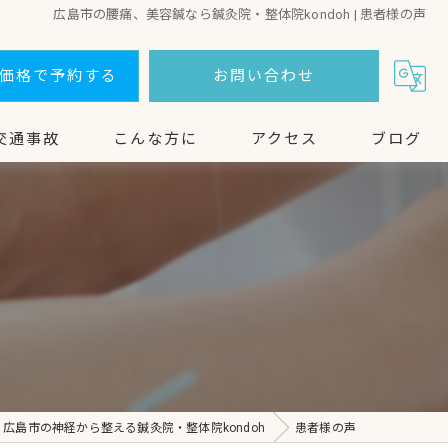
広島市の腰痛、美容鍼なら鍼灸院・整体院kondoh | 患者様の声
価格で予約する
お問い合わせ
交通事故
こんな方に
アクセス
ブログ
整体・鍼灸
美容鍼
鍼灸
ヘルニア
広島市の神経から整える鍼灸院・整体院kondoh
患者様の声