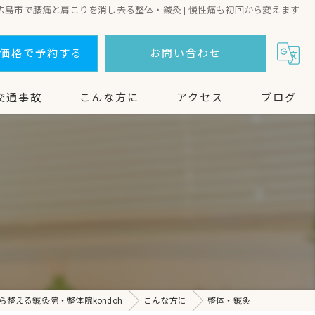
広島市で腰痛と肩こりを消し去る整体・鍼灸 | 慢性痛も初回から変えます
価格で予約する
お問い合わせ
交通事故
こんな方に
アクセス
ブログ
整体・鍼灸
美容鍼
鍼灸
ヘルニア
整える鍼灸院・整体院kondoh
こんな方に
整体・鍼灸