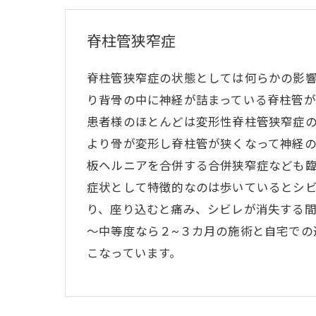
脊柱管狭窄症
脊柱管狭窄症の状態としては何らかの影
り背骨の中に神経が詰まっている脊柱管が
患者様のほとんどは変形性脊柱管狭窄症
より骨が変形し脊柱管が狭くなって神経
板ヘルニアを合併する合併狭窄症なども
症状として特徴的なのは歩いているとシ
り、座り込むと痛み、シビレが消失する
～中等度なら２~３カ月の施術と自宅での
こなっています。