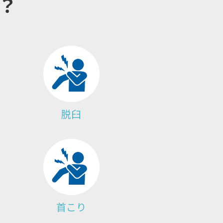
？
脱臼
首こり